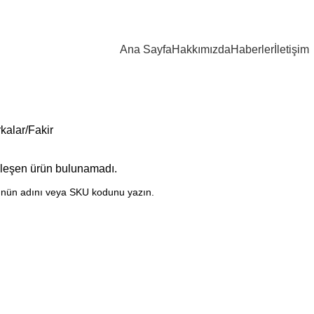
Ana Sayfa
Hakkımızda
Haberler
İletişim
Fakir
kalar
Fakir
şleşen ürün bulunamadı.