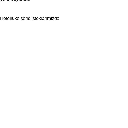
Hotelluxe serisi stoklarımızda
02.08.2025
Etap Otello Pro stoklarımızda
02.08.2025
Kurumsal
Hakkımızda
Referanslarımız
İletişim
Hızlı İşlemler
Kullanıcı İşlemleri